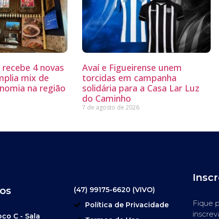
g recebe 4 novas
Avaí e Figueirense unem
mplia mix de
torcidas em campanha
nomia na região
solidária para a Casa Lar Luz
do Caminho
7 de agosto de 2026
Insc
os
(47) 99175-6620 (VIVO)
Fique p
Política de Privacidade
inscrev
oco C - Sala