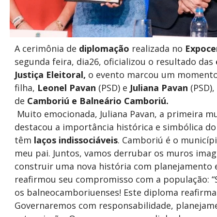
A cerimônia de
diplomação
realizada no
Expoce
segunda feira, dia26, oficializou o resultado das
Justiça Eleitoral,
o evento marcou um momento his
filha,
Leonel Pavan
(PSD) e
Juliana Pavan
(PSD),
de
Camboriú e Balneário Camboriú.
Muito emocionada, Juliana Pavan, a primeira mu
destacou a importância histórica e simbólica d
têm
laços indissociáveis
. Camboriú é o municípi
meu pai. Juntos, vamos derrubar os muros imag
construir uma nova história com planejamento e 
reafirmou seu compromisso com a população: “Sou
os balneocamboriuenses! Este diploma reafirm
Governaremos com responsabilidade, planejame