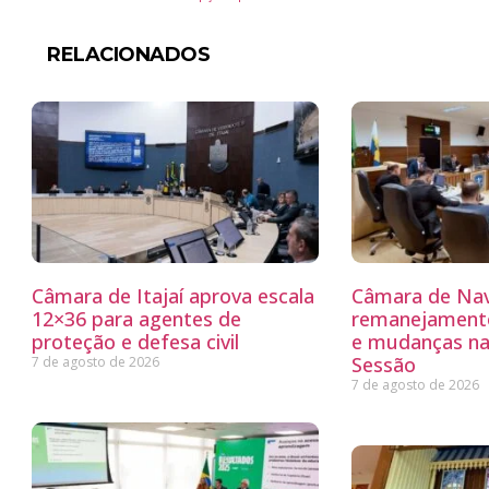
RELACIONADOS
Câmara de Itajaí aprova escala
Câmara de Nav
12×36 para agentes de
remanejamento
proteção e defesa civil
e mudanças na
Sessão
7 de agosto de 2026
7 de agosto de 2026