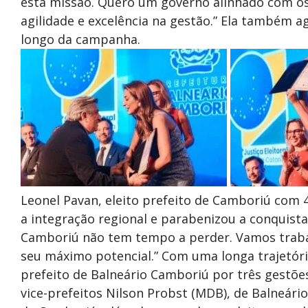
esta missão. Quero um governo alinhado com os 
agilidade e excelência na gestão.” Ela também ag
longo da campanha.
Leonel Pavan, eleito prefeito de Camboriú com
a integração regional e parabenizou a conquista
Camboriú não tem tempo a perder. Vamos traba
seu máximo potencial.” Com uma longa trajetória
prefeito de Balneário Camboriú por três gestõ
vice-prefeitos Nilson Probst (MDB), de Balneári