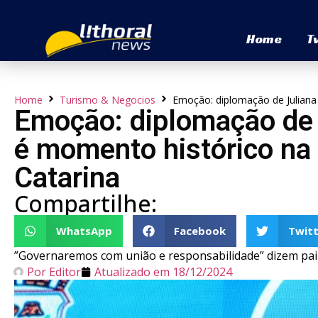
Home
T
Home
Turismo & Negocios
Emoção: diplomação de Juliana 
Emoção: diplomação de 
é momento histórico na 
Catarina
Compartilhe:
WhatsApp
Facebook
Twitt
”Governaremos com união e responsabilidade” dizem pai e 
Por
Editor
Atualizado em
18/12/2024