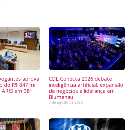
egantes aprova
CDL Conecta 2026 debate
 de R$ 847 mil
inteligência artificial, expansão
 ARIS em 38ª
de negócios e liderança em
Blumenau
7 de agosto de 2026