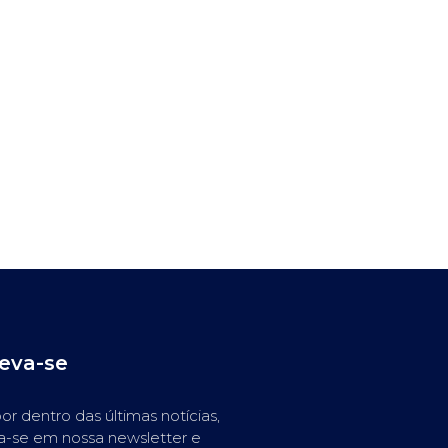
reva-se
or dentro das últimas notícias,
a-se em nossa newsletter e