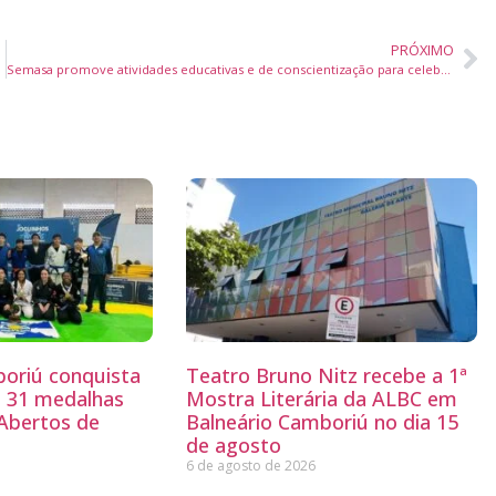
PRÓXIMO
ra (21/03)
Semasa promove atividades educativas e de conscientização para celebrar o Dia Mundial da Água em Itajaí
boriú conquista
Teatro Bruno Nitz recebe a 1ª
e 31 medalhas
Mostra Literária da ALBC em
 Abertos de
Balneário Camboriú no dia 15
de agosto
6 de agosto de 2026