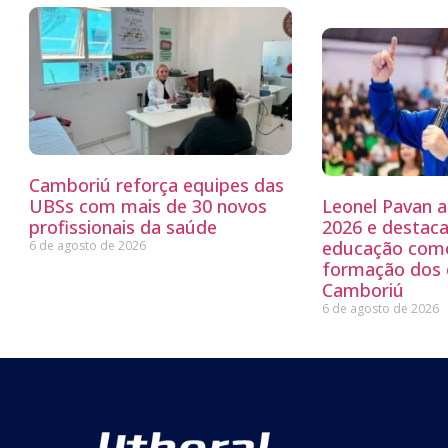
Camboriú reforça equipes das
UBSs com mais de 30 novos
Leonel Pavan 
profissionais da saúde
2026 e destaca
educação como
6 de agosto de 2026
formação dos
Camboriú
6 de agosto de 2026