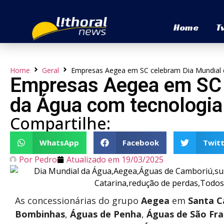
Home
T
Home
Geral
Empresas Aegea em SC celebram Dia Mundial 
Empresas Aegea em SC 
da Água com tecnologia
Compartilhe:
WhatsApp
Facebook
Twitt
Por
Pedro
Atualizado em
19/03/2025
As concessionárias do grupo
Aegea
em
Santa C
Bombinhas
,
Águas de Penha
,
Águas de São Fra