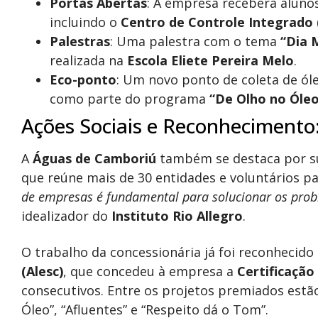
Portas Abertas
: A empresa receberá aluno
incluindo o
Centro de Controle Integrado 
Palestras
: Uma palestra com o tema
“Dia 
realizada na
Escola Eliete Pereira Melo
.
Eco-ponto
: Um novo ponto de coleta de óle
como parte do programa
“De Olho no Óle
Ações Sociais e Reconhecimento
A
Águas de Camboriú
também se destaca por sua
que reúne mais de 30 entidades e voluntários 
de empresas é fundamental para solucionar os prob
idealizador do
Instituto Rio Allegro
.
O trabalho da concessionária já foi reconhecido
(Alesc)
, que concedeu à empresa a
Certificação
consecutivos. Entre os projetos premiados estã
Óleo”, “Afluentes” e “Respeito dá o Tom”.