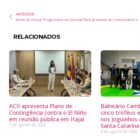
ANTERIOR
Noite de House Progressivo no Surreal Park promete ser memorável nesta sexta-fei
RELACIONADOS
ACII apresenta Plano de
Balneário Cam
Contingência contra o El Niño
cinco troféus 
em reunião pública em Itajaí
nos Joguinhos
Santa Catarina
7 de agosto de 2026
6 de agosto de 2026