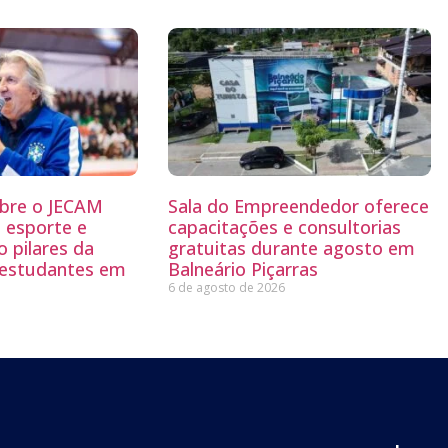
abre o JECAM
Sala do Empreendedor oferece
 esporte e
capacitações e consultorias
 pilares da
gratuitas durante agosto em
 estudantes em
Balneário Piçarras
6 de agosto de 2026