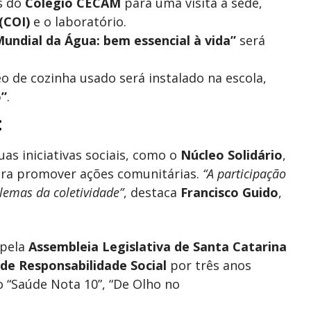
s do
Colégio CECAM
para uma visita à sede,
(COI)
e o laboratório.
Mundial da Água: bem essencial à vida”
será
o de cozinha usado será instalado na escola,
o”
.
:
s iniciativas sociais, como o
Núcleo Solidário
,
para promover ações comunitárias.
“A participação
lemas da coletividade”
, destaca
Francisco Guido
,
 pela
Assembleia Legislativa de Santa Catarina
 de Responsabilidade Social
por três anos
o “Saúde Nota 10”, “De Olho no