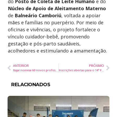
do
Posto de Coleta de Leite Humano
e do
Núcleo de Apoio de Aleitamento Materno
de
Balneário Camboriú
, voltada a apoiar
mães e famílias no puerpério. Por meio de
oficinas e vivências, o projeto fortalece o
vínculo cuidador-bebê, promovendo
gestação e pós-parto saudáveis,
acolhedores e estimulando a amamentação.
ANTERIOR
PRÓXIMO
Itajaí nomeia 60 novos profissionais de saúde e supera 310 servidores efetivos em 2025
Inscrições abertas para o 14º Festival da Canção de Balneário Camboriú com premiação de quase R$ 60 mil
RELACIONADOS