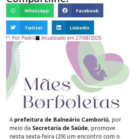
WhatsApp
Facebook
Twitter
LinkedIn
Por
Pedro
Atualizado em
27/08/2025
A
prefeitura
de
Balneário Camboriú
, por
meio da
Secretaria de Saúde
, promove
nesta sexta-feira (29) um encontro com o