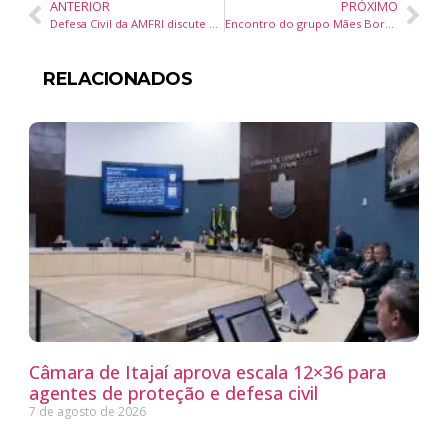
ANTERIOR
PRÓXIMO
Defesa Civil da AMFRI discute prevenção e implanta Sistema de Gerenciamento de Ocorrências em Itajaí
Encontro do grupo Mães Borboletas em Balneário Camboriú terá oficina de sling nesta sexta-feira
RELACIONADOS
Câmara de Itajaí aprova escala 12×36 para
agentes de proteção e defesa civil
7 de agosto de 2026