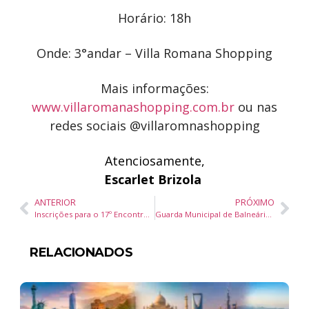
Horário: 18h
Onde: 3°andar – Villa Romana Shopping
Mais informações:
www.villaromanashopping.com.br
ou nas
redes sociais @villaromnashopping
Atenciosamente,
Escarlet Brizola
ANTERIOR
PRÓXIMO
Inscrições para o 17º Encontro dos Amigos de Balneário Piçarras Começam nesta Segunda-feira (17/03)
Guarda Municipal de Balneário Camboriú Realiza Quatro Prisões em 12 Horas
RELACIONADOS