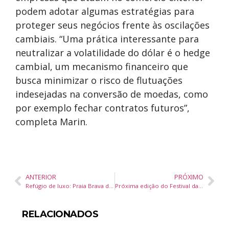
podem adotar algumas estratégias para
proteger seus negócios frente às oscilações
cambiais. “Uma prática interessante para
neutralizar a volatilidade do dólar é o hedge
cambial, um mecanismo financeiro que
busca minimizar o risco de flutuações
indesejadas na conversão de moedas, como
por exemplo fechar contratos futuros”,
completa Marin.
ANTERIOR
PRÓXIMO
Refúgio de luxo: Praia Brava de Itajaí atrai investidores com imóveis de mais de R$ 50 milhões que valorizam até 30% ao ano
Próxima edição do Festival da Cerveja Brasileira será de 06 a 14 de março de 2026
RELACIONADOS