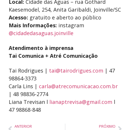
Local:
Cidade das Águas – rua Gothard
Kaesemodel, 254, Anita Garibaldi, Joinville/SC
Acesso:
gratuito e aberto ao público
Mais Informações:
instagram
@
cidadedasaguas.joinville
Atendimento à imprensa
Tai Comunica + Atré Comunicação
Tai Rodrigues |
tai@tairodrigues.com
| 47
98864-3373
Carla Lins |
carla@atrecomunicacao.com.br
| 48 98836-2774
Liana Trevisan l
lianaptrevisa@gmail.com
l
47 98868-848
ANTERIOR
PRÓXIMO