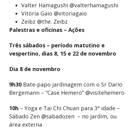
Valter Hamagushi @valterhamagushi
Vitória Gaio @vitoriagaio
Zeibz @the. Zeibz
Palestras e oficinas – Ações
Três sábados – período matutino e
vespertino, dias 8, 15 e 22 de novembro
Dia 8 de novembro
9h30
Bate-papo jardinagem com o Sr Dario
Bergemann – “Case Hemero” @visitehemero
10h
– Yoga e Tai Chi Chuan para 3ª idade –
Sábado Zen @sabadozen – no jardim, ou
área externa