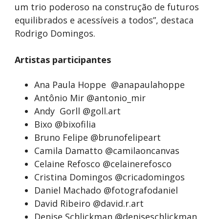
um trio poderoso na construção de futuros
equilibrados e acessíveis a todos”, destaca
Rodrigo Domingos.
Artistas participantes
Ana Paula Hoppe
@anapaulahoppe
Antônio Mir @antonio_mir
Andy Gorll @goll.art
Bixo @bixofilia
Bruno Felipe @brunofelipeart
Camila Damatto @camilaoncanvas
Celaine Refosco @celainerefosco
Cristina Domingos @cricadomingos
Daniel Machado @fotografodaniel
David Ribeiro @david.r.art
Denise Schlickman @deniseschlickman