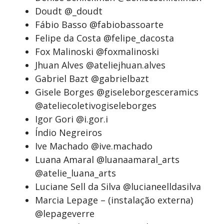
Doudt @_doudt
Fábio Basso @fabiobassoarte
Felipe da Costa @felipe_dacosta
Fox Malinoski @foxmalinoski
Jhuan Alves @ateliejhuan.alves
Gabriel Bazt @gabrielbazt
Gisele Borges @giseleborgesceramics
@ateliecoletivogiseleborges
Igor Gori @i.gor.i
Índio Negreiros
Ive Machado @ive.machado
Luana Amaral @luanaamaral_arts
@atelie_luana_arts
Luciane Sell da Silva @lucianeelldasilva
Marcia Lepage – (instalação externa)
@lepageverre