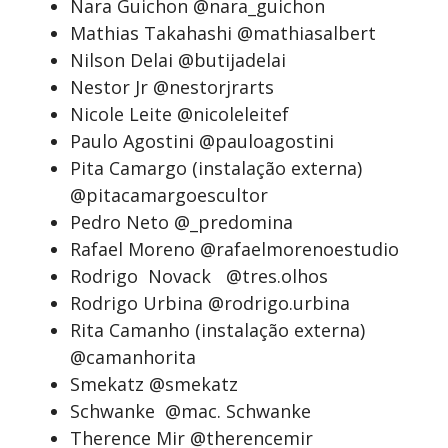
Nara Guichon @nara_guichon
Mathias Takahashi @mathiasalbert
Nilson Delai @butijadelai
Nestor Jr @nestorjrarts
Nicole Leite @nicoleleitef
Paulo Agostini @pauloagostini
Pita Camargo (instalação externa)
@pitacamargoescultor
Pedro Neto @_predomina
Rafael Moreno @rafaelmorenoestudio
Rodrigo Novack @tres.olhos
Rodrigo Urbina @rodrigo.urbina
Rita Camanho (instalação externa)
@camanhorita
Smekatz @smekatz
Schwanke @mac. Schwanke
Therence Mir @therencemir