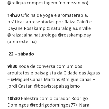
@reliqua.compostagem
(no mezanino)
14h30
Oficina de yoga e aromaterapia,
práticas apresentadas por Raiza Cainã e
Dayane Rosskamp @naturalogia.univille
@raizacaina.naturologa @rosskamp.day
(área externa)
22 – sábado
9h30
Roda de conversa com um dos
arquitetos e paisagista da Cidade das Águas
– @Miguel Cañas Martins @miguelcanas +
Jordi Castan @boavistapaisagismo
10h30
Palestra com o curador Rodrigo
Domingos @rodrigodomingos77+ Nara