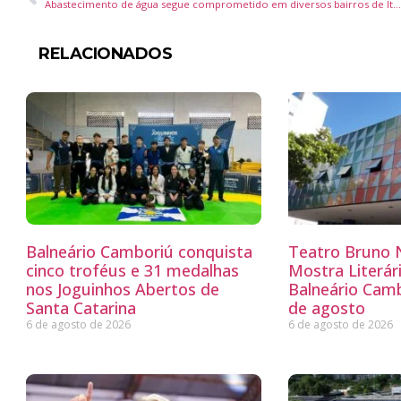
Abastecimento de água segue comprometido em diversos bairros de Itajaí após rompimento de adutora
RELACIONADOS
Balneário Camboriú conquista
Teatro Bruno N
cinco troféus e 31 medalhas
Mostra Literá
nos Joguinhos Abertos de
Balneário Camb
Santa Catarina
de agosto
6 de agosto de 2026
6 de agosto de 2026