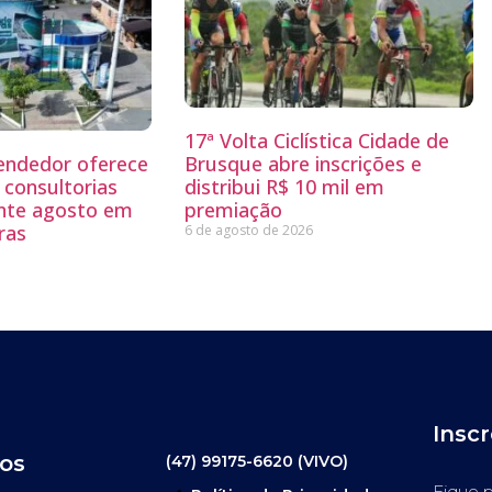
17ª Volta Ciclística Cidade de
endedor oferece
Brusque abre inscrições e
 consultorias
distribui R$ 10 mil em
ante agosto em
premiação
ras
6 de agosto de 2026
Insc
os
(47) 99175-6620 (VIVO)
Fique p