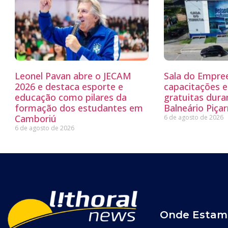
Leonel Pavan abre o JECAM
Sala do Empre
2026 e destaca esporte e
capacitações e
educação como pilares da
gratuitas dur
formação dos estudantes em
Balneário Piçar
Camboriú
6 de agosto de 2026
6 de agosto de 2026
Onde Estam