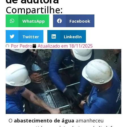
Compartilhe:
WhatsApp
Facebook
Twitter
LinkedIn
Por
Pedro
Atualizado em
18/11/2025
O
abastecimento de água
amanheceu