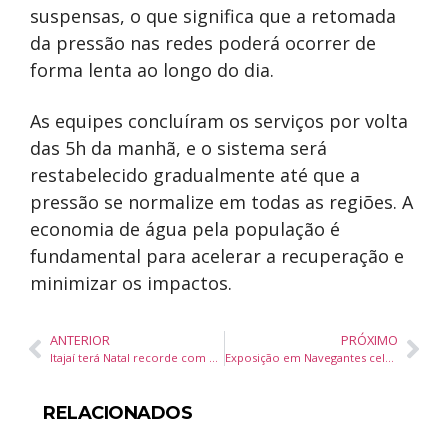
suspensas, o que significa que a retomada
da pressão nas redes poderá ocorrer de
forma lenta ao longo do dia.
As equipes concluíram os serviços por volta
das 5h da manhã, e o sistema será
restabelecido gradualmente até que a
pressão se normalize em todas as regiões. A
economia de água pela população é
fundamental para acelerar a recuperação e
minimizar os impactos.
ANTERIOR
PRÓXIMO
Itajaí terá Natal recorde com quase 500 mil micro lâmpadas de LED espalhadas pela cidade
Exposição em Navegantes celebra o encanto do Boi de Mamão com 14 telas de Marcelo Calazans
RELACIONADOS