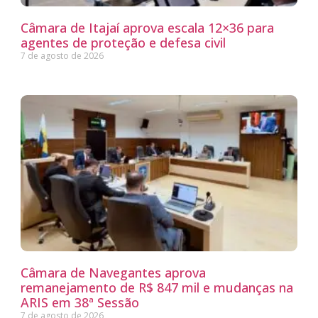
Câmara de Itajaí aprova escala 12×36 para
agentes de proteção e defesa civil
7 de agosto de 2026
Câmara de Navegantes aprova
remanejamento de R$ 847 mil e mudanças na
ARIS em 38ª Sessão
7 de agosto de 2026