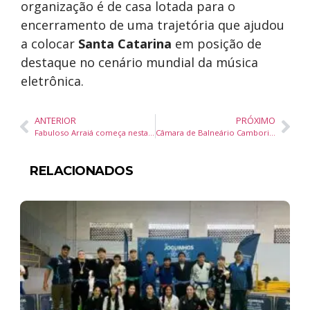
organização é de casa lotada para o
encerramento de uma trajetória que ajudou
a colocar
Santa Catarina
em posição de
destaque no cenário mundial da música
eletrônica.
ANTERIOR
PRÓXIMO
Fabuloso Arraiá começa nesta sexta-feira em Itajaí com shows, gastronomia típica e entrada gratuita
Câmara de Balneário Camboriú analisa cinco projetos e votação de crédito de R$ 2,3 milhões nesta quarta-feira
RELACIONADOS