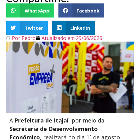
WhatsApp
Facebook
Twitter
LinkedIn
Por
Pedro
Atualizado em
29/06/2026
A
Prefeitura de Itajaí
, por meio da
Secretaria de Desenvolvimento
Econômico
, realizará no dia 1º de agosto