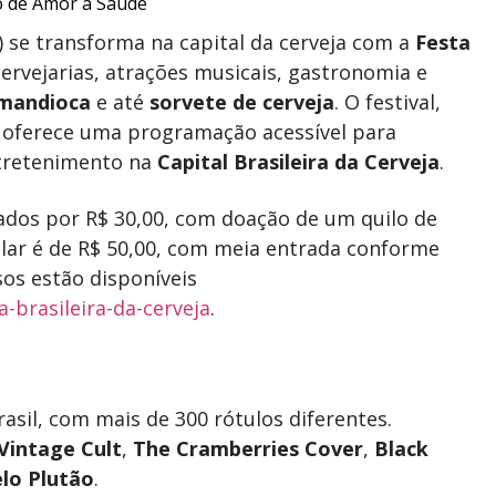
C) se transforma na capital da cerveja com a
Festa
ervejarias, atrações musicais, gastronomia e
mandioca
e até
sorvete de cerveja
. O festival,
, oferece uma programação acessível para
tretenimento na
Capital Brasileira da Cerveja
.
zados por R$ 30,00, com doação de um quilo de
ular é de R$ 50,00, com meia entrada conforme
sos estão disponíveis
-brasileira-da-
cerveja
.
rasil, com mais de 300 rótulos diferentes.
Vintage Cult
,
The Cramberries Cover
,
Black
lo Plutão
.