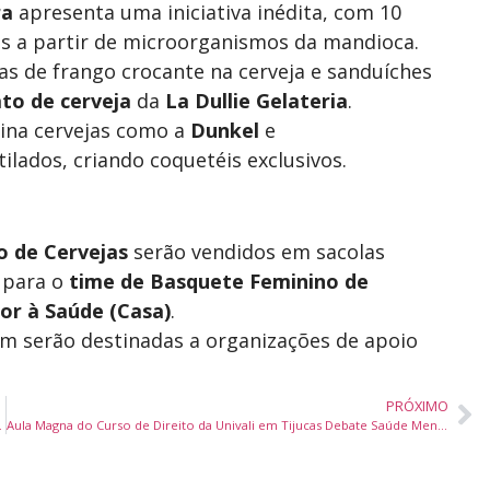
ra
apresenta uma iniciativa inédita, com 10
s a partir de microorganismos da mandioca.
ras de frango crocante na cerveja e sanduíches
to de cerveja
da
La Dullie Gelateria
.
na cervejas como a
Dunkel
e
ilados, criando coquetéis exclusivos.
o de Cervejas
serão vendidos em sacolas
 para o
time de Basquete Feminino de
or à Saúde (Casa)
.
 serão destinadas a organizações de apoio
PRÓXIMO
rantir Saúde Pública
Aula Magna do Curso de Direito da Univali em Tijucas Debate Saúde Mental no Universo Acadêmico