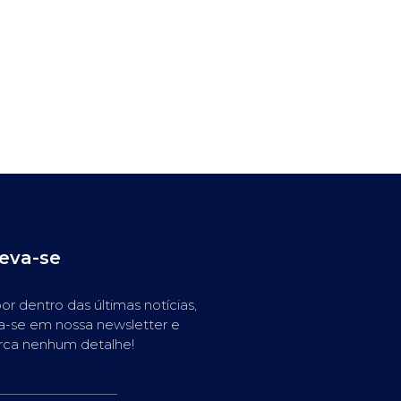
reva-se
or dentro das últimas notícias,
a-se em nossa newsletter e
rca nenhum detalhe!