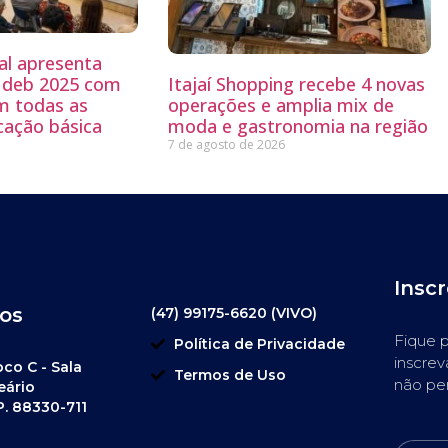
al apresenta
 Ideb 2025 com
Itajaí Shopping recebe 4 novas
m todas as
operações e amplia mix de
cação básica
moda e gastronomia na região
7 de agosto de 2026
Insc
os
(47) 99175-6620 (VIVO)
Fique p
Política de Privacidade
inscrev
oco C - Sala
Termos de Uso
não pe
eário
P. 88330-711