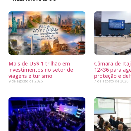
Mais de US$ 1 trilhão em
Câmara de Itaj
investimentos no setor de
12×36 para ag
viagens e turismo
proteção e defe
9 de agosto de 2026
7 de agosto de 2026