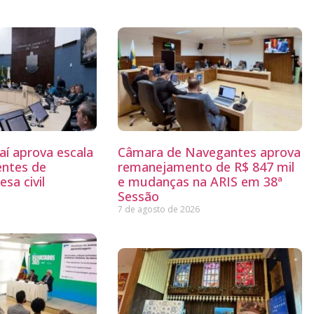
aí aprova escala
Câmara de Navegantes aprova
entes de
remanejamento de R$ 847 mil
sa civil
e mudanças na ARIS em 38ª
Sessão
7 de agosto de 2026