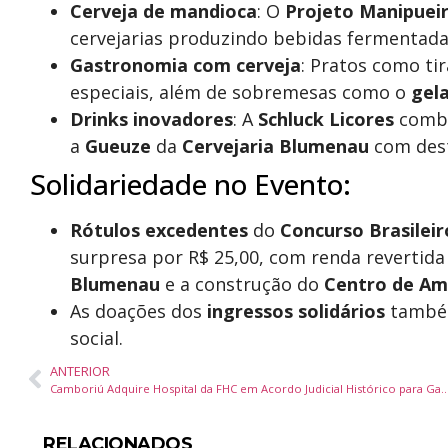
Cerveja de mandioca
: O
Projeto Manipuei
cervejarias produzindo bebidas fermentada
Gastronomia com cerveja
: Pratos como ti
especiais, além de sobremesas como o
gela
Drinks inovadores
: A
Schluck Licores
combi
a
Gueuze
da
Cervejaria Blumenau
com dest
Solidariedade no Evento:
Rótulos excedentes
do
Concurso Brasileir
surpresa por R$ 25,00, com renda revertida
Blumenau
e a construção do
Centro de Am
As doações dos
ingressos solidários
também
social.
ANTERIOR
Camboriú Adquire Hospital da FHC em Acordo Judicial Histórico para Ga
RELACIONADOS