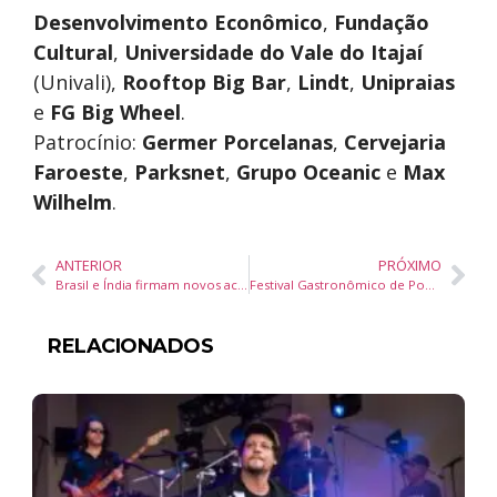
Desenvolvimento Econômico
,
Fundação
Cultural
,
Universidade do Vale do Itajaí
(Univali),
Rooftop Big Bar
,
Lindt
,
Unipraias
e
FG Big Wheel
.
Patrocínio:
Germer Porcelanas
,
Cervejaria
Faroeste
,
Parksnet
,
Grupo Oceanic
e
Max
Wilhelm
.
ANTERIOR
PRÓXIMO
Brasil e Índia firmam novos acordos em energia, segurança e tecnologia e reforçam aliança estratégica no Sul Global
Festival Gastronômico de Pomerode leva visitantes a uma viagem de sabores
RELACIONADOS