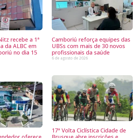
itz recebe a 1ª
Camboriú reforça equipes das
ria da ALBC em
UBSs com mais de 30 novos
oriú no dia 15
profissionais da saúde
6 de agosto de 2026
17ª Volta Ciclística Cidade de
endedor oferece
Brusque abre inscrições e