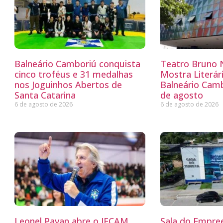
Balneário Camboriú conquista
Teatro Bruno N
cinco troféus e 31 medalhas
Mostra Literá
nos Joguinhos Abertos de
Balneário Camb
Santa Catarina
de agosto
6 de agosto de 2026
6 de agosto de 2026
Leonel Pavan abre o JECAM
Sala do Empre