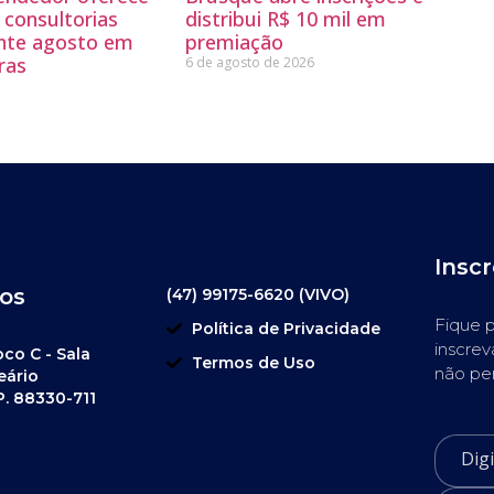
 consultorias
distribui R$ 10 mil em
ante agosto em
premiação
ras
6 de agosto de 2026
Insc
os
(47) 99175-6620 (VIVO)
Fique p
Política de Privacidade
inscrev
oco C - Sala
Termos de Uso
não pe
eário
P. 88330-711