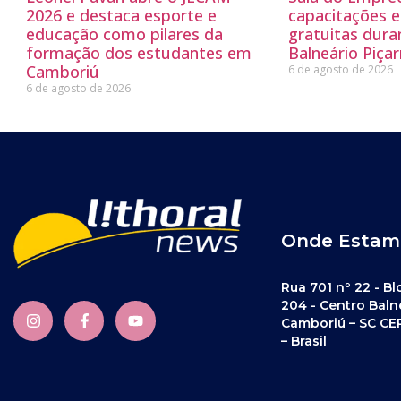
2026 e destaca esporte e
capacitações e
educação como pilares da
gratuitas dur
formação dos estudantes em
Balneário Piçar
Camboriú
6 de agosto de 2026
6 de agosto de 2026
Onde Estam
Rua 701 nº 22 - Bl
204 - Centro Baln
Camboriú – SC CE
– Brasil