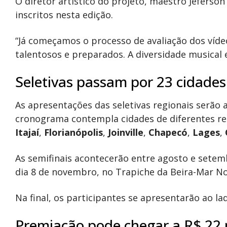
O diretor artístico do projeto, maestro Jeferson
inscritos nesta edição.
“Já começamos o processo de avaliação dos víd
talentosos e preparados. A diversidade musical e
Seletivas passam por 23 cidades
As apresentações das seletivas regionais serão 
cronograma contempla cidades de diferentes r
Itajaí
,
Florianópolis
,
Joinville
,
Chapecó
,
Lages
,
As semifinais acontecerão entre agosto e setem
dia 8 de novembro, no Trapiche da Beira-Mar No
Na final, os participantes se apresentarão ao la
Premiação pode chegar a R$ 22 