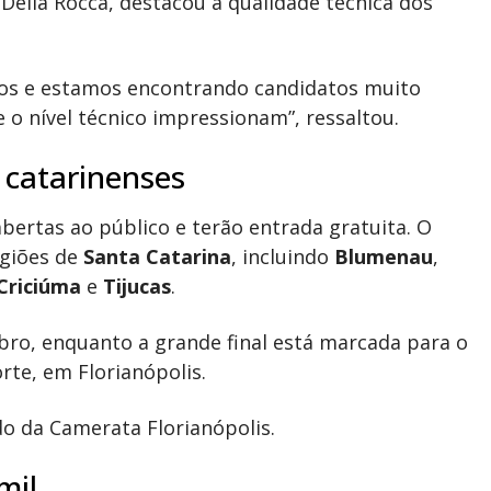
 Della Rocca, destacou a qualidade técnica dos
eos e estamos encontrando candidatos muito
 o nível técnico impressionam”, ressaltou.
 catarinenses
abertas ao público e terão entrada gratuita. O
egiões de
Santa Catarina
, incluindo
Blumenau
,
Criciúma
e
Tijucas
.
bro, enquanto a grande final está marcada para o
rte, em Florianópolis.
do da Camerata Florianópolis.
mil