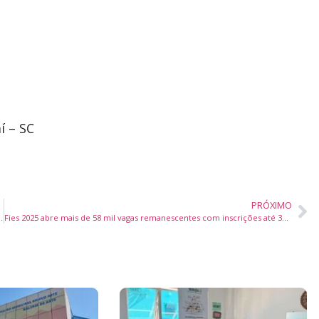
í – SC
PRÓXIMO
s Praias” para alunos da rede municipal em 2025
Fies 2025 abre mais de 58 mil vagas remanescentes com inscrições até 30 de outubro