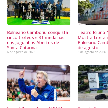
Balneário Camboriú conquista
Teatro Bruno N
cinco troféus e 31 medalhas
Mostra Literá
nos Joguinhos Abertos de
Balneário Camb
Santa Catarina
de agosto
6 de agosto de 2026
6 de agosto de 2026