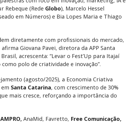
e palestras com foco em inovação, marketing, IA e
hur Rebeque (Rede
Globo
), Marcelo Hessel
aseado em Números) e Bia Lopes Maria e Thiago
dem diretamente com profissionais do mercado,
 afirma Giovana Pavei, diretora da APP Santa
Brasil, acrescenta: “Levar o Fest’Up para Itajaí
o como polo de criatividade e inovação”.
jamento (agosto/2025), a Economia Criativa
s em
Santa Catarina
, com crescimento de 30%
que mais cresce, reforçando a importância do
,
AMPRO,
AnaMid, Favretto,
Free Comunicação,