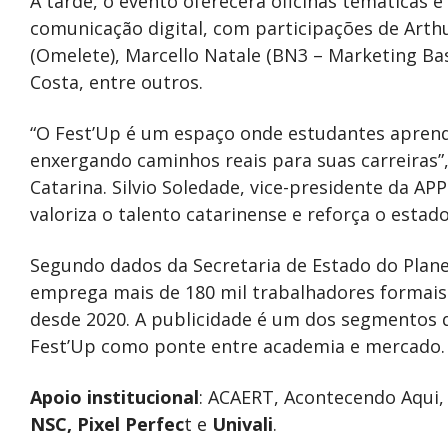
À tarde, o evento oferecerá oficinas temáticas 
comunicação digital, com participações de Art
(Omelete), Marcello Natale (BN3 – Marketing B
Costa, entre outros.
“O Fest’Up é um espaço onde estudantes apren
enxergando caminhos reais para suas carreiras”,
Catarina. Silvio Soledade, vice-presidente da APP 
valoriza o talento catarinense e reforça o estad
Segundo dados da Secretaria de Estado do Plane
emprega mais de 180 mil trabalhadores formai
desde 2020. A publicidade é um dos segmentos 
Fest’Up como ponte entre academia e mercado.
Apoio institucional
: ACAERT, Acontecendo Aqui
NSC, Pixel Perfec
t e
Univali
.