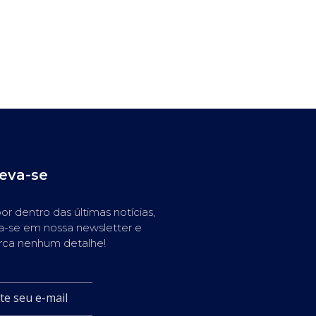
reva-se
or dentro das últimas notícias,
a-se em nossa newsletter e
rca nenhum detalhe!