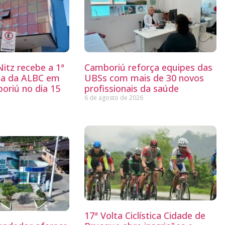
itz recebe a 1ª
Camboriú reforça equipes das
ria da ALBC em
UBSs com mais de 30 novos
oriú no dia 15
profissionais da saúde
6 de agosto de 2026
17ª Volta Ciclística Cidade de