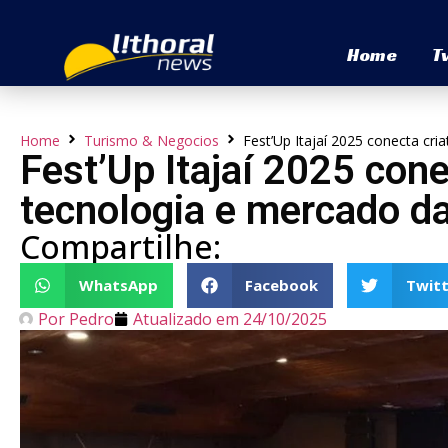
Home
T
Home
Turismo & Negocios
Fest’Up Itajaí 2025 conecta cr
Fest’Up Itajaí 2025 cone
tecnologia e mercado 
Compartilhe:
WhatsApp
Facebook
Twitt
Por
Pedro
Atualizado em
24/10/2025