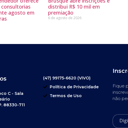
endedor oferece
Brusque abre inscrições e
 consultorias
distribui R$ 10 mil em
ante agosto em
premiação
ras
6 de agosto de 2026
Insc
os
(47) 99175-6620 (VIVO)
Fique p
Política de Privacidade
inscrev
oco C - Sala
Termos de Uso
não pe
eário
P. 88330-711