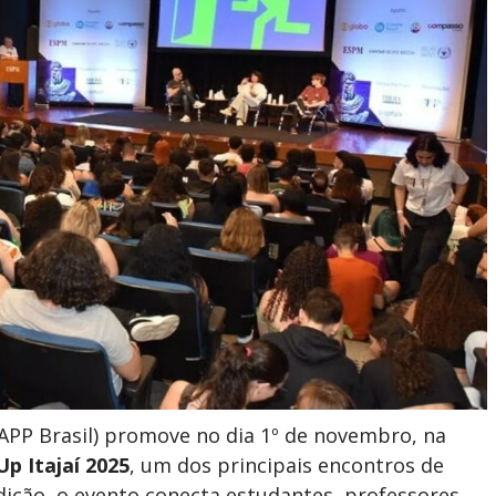
APP Brasil) promove no dia 1º de novembro, na
Up Itajaí 2025
, um dos principais encontros de
ição, o evento conecta estudantes, professores