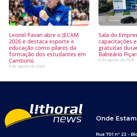
Leonel Pavan abre o JECAM
Sala do Empre
2026 e destaca esporte e
capacitações e
educação como pilares da
gratuitas dur
formação dos estudantes em
Balneário Piçar
Camboriú
6 de agosto de 2026
6 de agosto de 2026
Onde Estam
Rua 701 nº 22 - Bl