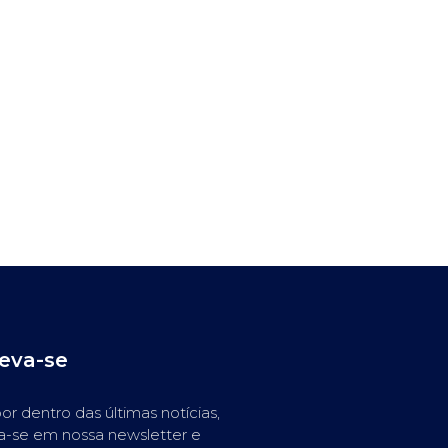
reva-se
or dentro das últimas notícias,
a-se em nossa newsletter e