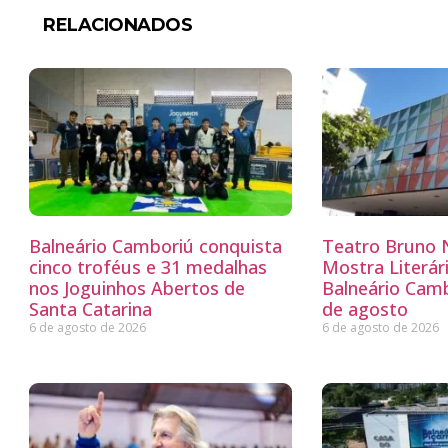
RELACIONADOS
Balneário Camboriú conquista
Teatro Bruno N
cinco troféus e 31 medalhas
Mostra Literá
nos Joguinhos Abertos de
Balneário Camb
Santa Catarina
de agosto
6 de agosto de 2026
6 de agosto de 2026