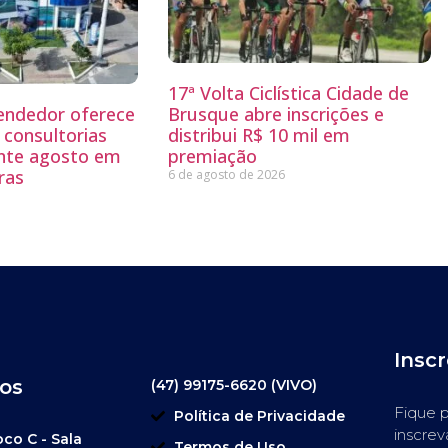
17ª Volta Ciclística Cidade de
endedor oferece
Brusque abre inscrições e
 consultorias
distribui R$ 10 mil em
ante agosto em
premiação
ras
6 de agosto de 2026
Insc
os
(47) 99175-6620 (VIVO)
Fique p
Política de Privacidade
inscrev
oco C - Sala
Termos de Uso