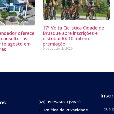
17ª Volta Ciclística Cidade de
endedor oferece
Brusque abre inscrições e
 consultorias
distribui R$ 10 mil em
ante agosto em
premiação
ras
6 de agosto de 2026
Insc
os
(47) 99175-6620 (VIVO)
Fique p
Política de Privacidade