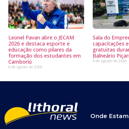
Leonel Pavan abre o JECAM
Sala do Empre
2026 e destaca esporte e
capacitações e
educação como pilares da
gratuitas dur
formação dos estudantes em
Balneário Piçar
Camboriú
6 de agosto de 2026
6 de agosto de 2026
Onde Estam