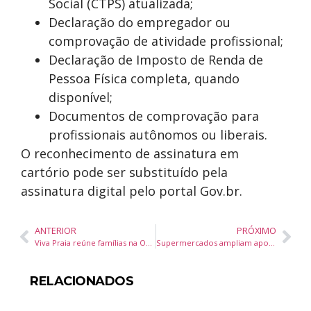
Social (CTPS) atualizada;
Declaração do empregador ou
comprovação de atividade profissional;
Declaração de Imposto de Renda de
Pessoa Física completa, quando
disponível;
Documentos de comprovação para
profissionais autônomos ou liberais.
O reconhecimento de assinatura em
cartório pode ser substituído pela
assinatura digital pelo portal Gov.br.
ANTERIOR
PRÓXIMO
Viva Praia reúne famílias na Orla Central e promove lazer com clima da Copa do Mundo em Itapema
Supermercados ampliam aposta em produção própria para elevar margem e impulsionam demanda por tecnologia na ExpoSuper 2026
RELACIONADOS