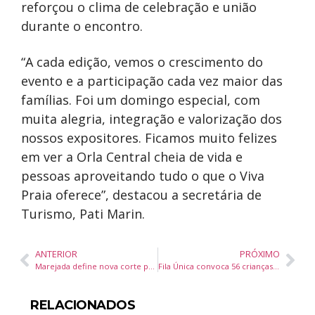
reforçou o clima de celebração e união
durante o encontro.
“A cada edição, vemos o crescimento do
evento e a participação cada vez maior das
famílias. Foi um domingo especial, com
muita alegria, integração e valorização dos
nossos expositores. Ficamos muito felizes
em ver a Orla Central cheia de vida e
pessoas aproveitando tudo o que o Viva
Praia oferece”, destacou a secretária de
Turismo, Pati Marin.
ANTERIOR
PRÓXIMO
Marejada define nova corte para a 37ª edição da maior festa portuguesa e do pescado do Brasil em Itajaí
Fila Única convoca 56 crianças para vagas na Rede Municipal de Ensino de Balneário Camboriú
RELACIONADOS