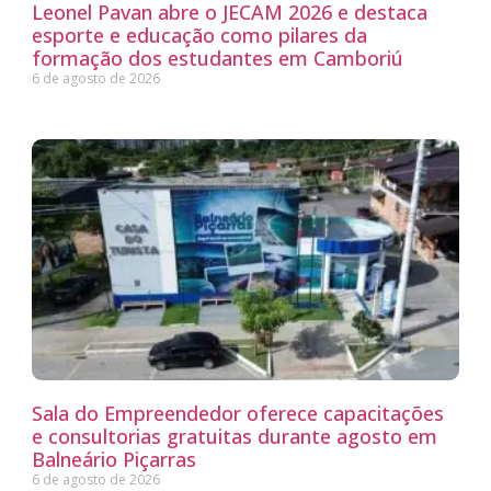
Leonel Pavan abre o JECAM 2026 e destaca
esporte e educação como pilares da
formação dos estudantes em Camboriú
6 de agosto de 2026
Sala do Empreendedor oferece capacitações
e consultorias gratuitas durante agosto em
Balneário Piçarras
6 de agosto de 2026