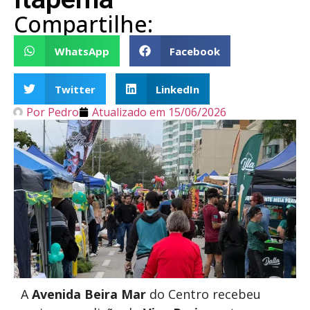
Compartilhe:
WhatsApp
Facebook
Twitter
LinkedIn
Por
Pedro
Atualizado em
15/06/2026
A
Avenida Beira Mar
do Centro recebeu