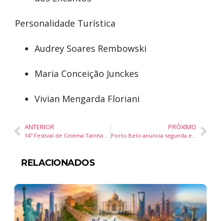
Personalidade Turística
Audrey Soares Rembowski
Maria Conceição Junckes
Vivian Mengarda Floriani
ANTERIOR
PRÓXIMO
14º Festival de Cinema Tainha Dourada celebra audiovisual catarinense em Itajaí
Porto Belo anuncia segunda edição da Phacz Run, reforçando corrida de rua e estilo de vida saudável em SC
RELACIONADOS