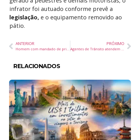
gerado a pedestres e demais motoristas, o
infrator foi autuado conforme prevê a
legislação,
e o equipamento removido ao
pátio.
ANTERIOR
PRÓXIMO
Homem com mandado de prisão por furto é detido em Balneário Camboriú
Agentes de Trânsito atendem ocorrências de sinistros com vítimas em Balneário Camboriú
RELACIONADOS