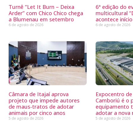
Turnê “Let It Burn – Deixa
6ª edição do e
Arder” com Chico Chico chega
multicultural 
a Blumenau em setembro
acontece iníci
6 de agosto de 2026
6 de agosto de 2026
Câmara de Itajaí aprova
Expocentro de 
projeto que impede autores
Camboriú é o 
de maus-tratos de adotar
equipamento tu
animais por cinco anos
adotar a nova
5 de agosto de 2026
5 de agosto de 2026