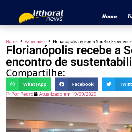
Home
T
Home
Variedades
Florianópolis recebe a SouBio Experience
Florianópolis recebe a 
encontro de sustentabili
Compartilhe:
WhatsApp
Facebook
Twitt
Por
Pedro
Atualizado em
19/09/2025