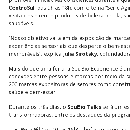
CentroSul
, das 9h às 18h, com o tema “Ser e Agi
visitantes e reúne produtos de beleza, moda, s
saudáveis.
“Nosso objetivo vai além da exposição de marc
experiências sensoriais que desperte o bem-es
memoráveis”, explica
Julia Sirotsky,
cofundadora
Mais do que uma feira, a SouBio Experience é
conexões entre pessoas e marcas por meio da su
200 marcas expositoras de setores como constr
saúde e bem-estar.
Durante os três dias, o
SouBio Talks
será um es
transformadoras. Entre os destaques da progra
Bela Gil
(dia 10, às 15h), chef e apresentado