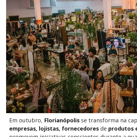
Em outubro,
Florianópolis
se transforma na capi
empresas, lojistas, fornecedores
de
produtos
promovem iniciativas conscientes durante a qu