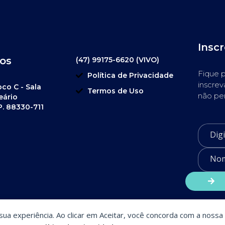
Insc
os
(47) 99175-6620 (VIVO)
Fique p
Política de Privacidade
inscrev
oco C - Sala
Termos de Uso
não pe
eário
P. 88330-711
a sua experiência. Ao clicar em Aceitar, você concorda com a nossa 