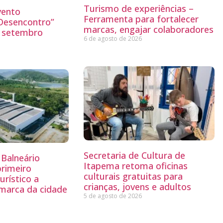
Turismo de experiências –
vento
Ferramenta para fortalecer
“Desencontro”
marcas, engajar colaboradores
o setembro
6 de agosto de 2026
Secretaria de Cultura de
Balneário
Itapema retoma oficinas
primeiro
culturais gratuitas para
rístico a
crianças, jovens e adultos
 marca da cidade
5 de agosto de 2026