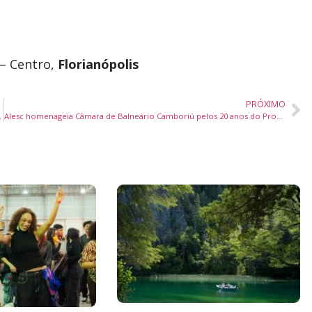
 – Centro,
Florianópolis
PRÓXIMO
 de Balneário Camboriú
Alesc homenageia Câmara de Balneário Camboriú pelos 20 anos do Programa Vereador Mirim