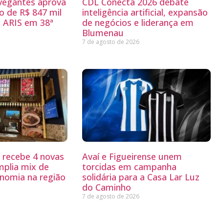
egantes aprova
CDL Conecta 2026 debate
 de R$ 847 mil
inteligência artificial, expansão
 ARIS em 38ª
de negócios e liderança em
Blumenau
7 de agosto de 2026
g recebe 4 novas
Avaí e Figueirense unem
mplia mix de
torcidas em campanha
nomia na região
solidária para a Casa Lar Luz
do Caminho
7 de agosto de 2026