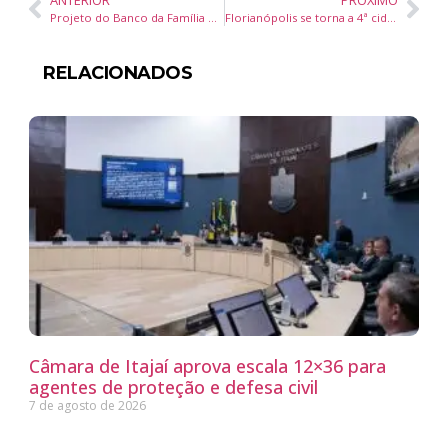
ANTERIOR
PRÓXIMO
Projeto do Banco da Família que apoia mulheres empreendedoras em SC conquista Prêmio ADVB Empresa Cidadã 2026
Florianópolis se torna a 4ª cidade do Brasil com mais empregos em tecnologia e amplia peso do setor no PIB
RELACIONADOS
Câmara de Itajaí aprova escala 12×36 para
agentes de proteção e defesa civil
7 de agosto de 2026