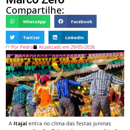
Compartilhe:
WhatsApp
Facebook
Twitter
LinkedIn
Por
Pedro
Atualizado em
29/05/2026
A
Itajaí
entra no clima das festas juninas