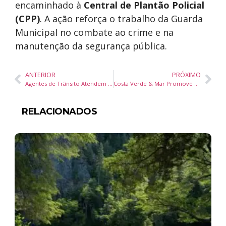
encaminhado à
Central de Plantão Policial
(CPP)
. A ação reforça o trabalho da Guarda
Municipal no combate ao crime e na
manutenção da segurança pública.
ANTERIOR
PRÓXIMO
Agentes de Trânsito Atendem Acidente na BR-101 em Balneário Camboriú
Costa Verde & Mar Promove Destinos Catarinenses no Meeting Brasil 2025 na Europa
RELACIONADOS