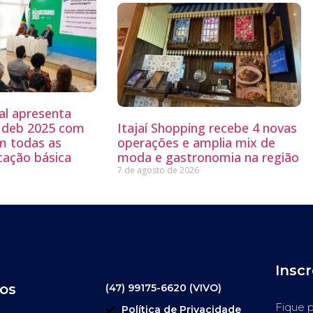
al apresenta
 Ideb 2025 com
Itajaí Shopping recebe 4 novas
m todas as
operações e amplia mix de
cação básica
moda e gastronomia na região
7 de agosto de 2026
Insc
os
(47) 99175-6620 (VIVO)
Fique p
Política de Privacidade