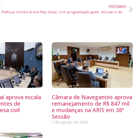
PRÓXIMO
to de customização da América Latina
Palhoça recebe Arena Play Senac com programação geek, oficinas e desfile de cosplay com prêmio de drone
aí aprova escala
Câmara de Navegantes aprova
entes de
remanejamento de R$ 847 mil
sa civil
e mudanças na ARIS em 38ª
Sessão
7 de agosto de 2026