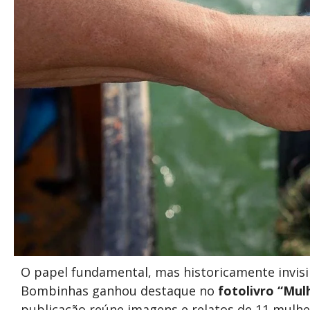
O papel fundamental, mas historicamente invisi
Bombinhas ganhou destaque no
fotolivro “Mul
publicação reúne imagens e relatos de 11 mulhe