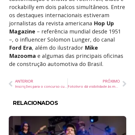
rockabilly em dois palcos simultâneos. Entre
os destaques internacionais estiveram
jornalistas da revista americana
Hop Up
Magazine
– referência mundial desde 1951
–, o influencer Solomon Lunger, do canal
Ford Era
, além do ilustrador
Mike
Mazooma
e algumas das principais oficinas
de construção automotiva do Brasil.
ANTERIOR
PRÓXIMO
Inscrições para o concurso cultural BC em Traços seguem abertas até 20 de setembro em Balneário Camboriú
Fotolivro dá visibilidade às mulheres da comunidade pesqueira de Bombinhas
RELACIONADOS