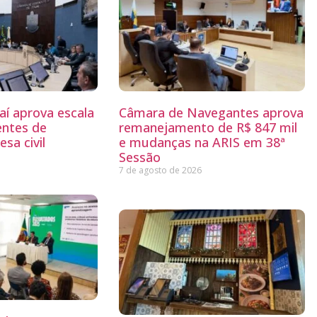
aí aprova escala
Câmara de Navegantes aprova
entes de
remanejamento de R$ 847 mil
sa civil
e mudanças na ARIS em 38ª
Sessão
7 de agosto de 2026