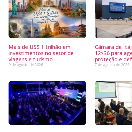
Mais de US$ 1 trilhão em
Câmara de Itaj
investimentos no setor de
12×36 para ag
viagens e turismo
proteção e defe
9 de agosto de 2026
7 de agosto de 2026