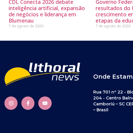
CDL Conecta 2026 debate
Governo Feder
inteligência artificial, expansão
resultados do
de negócios e liderança em
crescimento e
Blumenau
etapas da edu
7 de agosto de 2026
7 de agosto de 2026
Onde Estam
Rua 701 nº 22 - Bl
204 - Centro Baln
Camboriú – SC CE
– Brasil