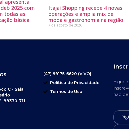
al apresenta
 Ideb 2025 com
Itajaí Shopping recebe 4 novas
m todas as
operações e amplia mix de
cação básica
moda e gastronomia na região
7 de agosto de 2026
Insc
os
(47) 99175-6620 (VIVO)
Fique p
Política de Privacidade
inscrev
oco C - Sala
Termos de Uso
não pe
eário
P. 88330-711