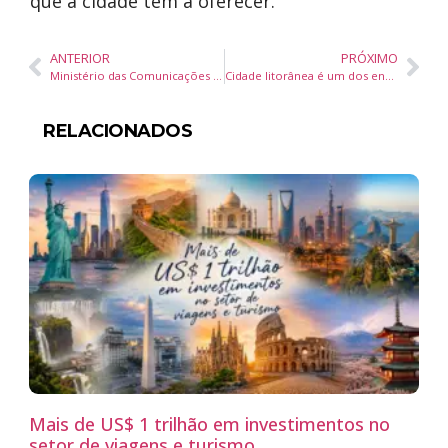
que a cidade tem a oferecer.
ANTERIOR
PRÓXIMO
Ministério das Comunicações estende prazo para contribuições à Política Nacional de Data Centers
Cidade litorânea é um dos endereços mais promissores do Brasil com bairros que valorizam quase 200%
RELACIONADOS
Mais de US$ 1 trilhão em investimentos no
setor de viagens e turismo