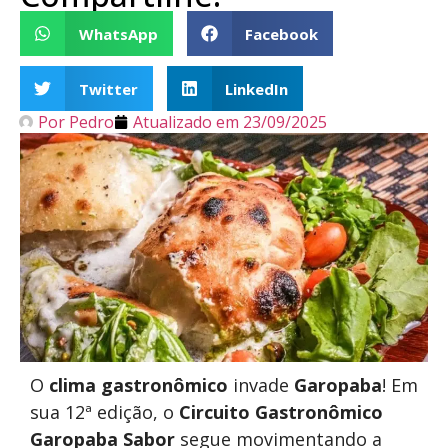
WhatsApp
Facebook
Twitter
LinkedIn
Por
Pedro
Atualizado em
23/09/2025
O
clima gastronômico
invade
Garopaba
! Em
sua 12ª edição, o
Circuito Gastronômico
Garopaba Sabor
segue movimentando a