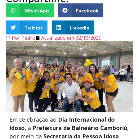
WhatsApp
Facebook
Twitter
LinkedIn
Por
Pedro
Atualizado em
02/10/2025
Em celebração ao
Dia Internacional do
Idoso
, a
Prefeitura de Balneário Camboriú
,
por meio da
Secretaria da Pessoa Idosa