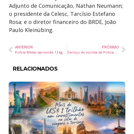
Adjunto de Comunicação, Nathan Neumann;
o presidente da Celesc, Tarcísio Estefano
Rosa; e o diretor financeiro do BRDE, João
Paulo Kleinübing.
ANTERIOR
PRÓXIMO
Polícia Militar apreende 13 kg de drogas em operação em Balneário Camboriú
Serviço de escolta da Polícia Penal de Santa Catarina movimenta mais de 2,5 mil presos sem intercorrências
RELACIONADOS