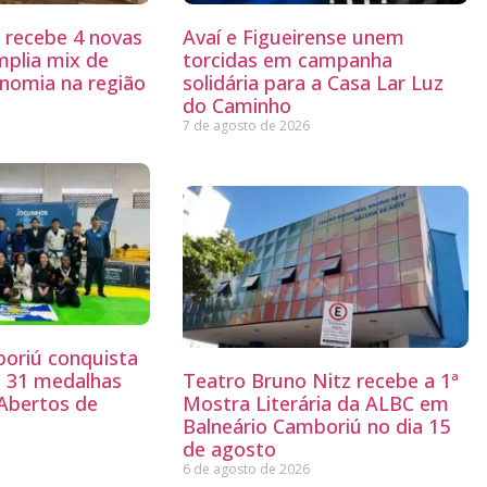
g recebe 4 novas
Avaí e Figueirense unem
mplia mix de
torcidas em campanha
nomia na região
solidária para a Casa Lar Luz
do Caminho
7 de agosto de 2026
boriú conquista
e 31 medalhas
Teatro Bruno Nitz recebe a 1ª
 Abertos de
Mostra Literária da ALBC em
Balneário Camboriú no dia 15
de agosto
6 de agosto de 2026