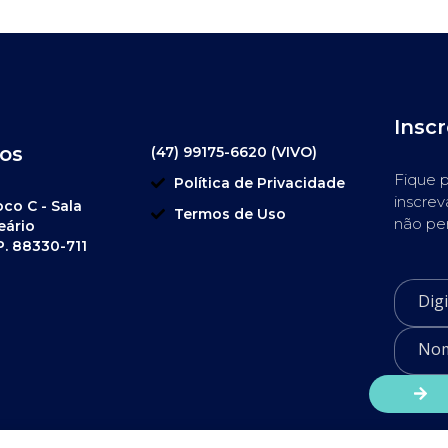
Insc
os
(47) 99175-6620 (VIVO)
Fique p
Política de Privacidade
inscrev
oco C - Sala
Termos de Uso
não pe
eário
P. 88330-711