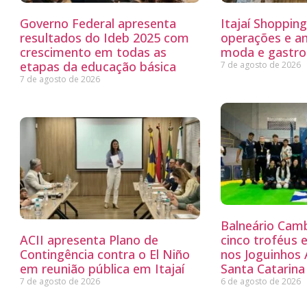
Governo Federal apresenta
Itajaí Shoppin
resultados do Ideb 2025 com
operações e a
crescimento em todas as
moda e gastro
etapas da educação básica
7 de agosto de 2026
7 de agosto de 2026
Balneário Cam
ACII apresenta Plano de
cinco troféus 
Contingência contra o El Niño
nos Joguinhos
em reunião pública em Itajaí
Santa Catarina
7 de agosto de 2026
6 de agosto de 2026