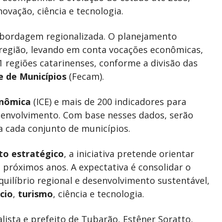
novação, ciência e tecnologia.
a abordagem regionalizada. O planejamento
a região, levando em conta vocações econômicas,
1 regiões catarinenses, conforme a divisão das
 de Municípios
(Fecam).
onômica
(ICE) e mais de 200 indicadores para
esenvolvimento. Com base nesses dados, serão
ra cada conjunto de municípios.
to estratégico
, a iniciativa pretende orientar
s próximos anos. A expectativa é consolidar o
uilíbrio regional e desenvolvimento sustentável,
cio
,
turismo
, ciência e tecnologia.
ista e prefeito de Tubarão, Estêner Soratto,