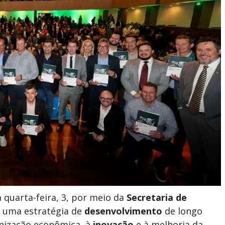
quarta-feira, 3, por meio da
Secretaria de
, uma estratégia de
desenvolvimento
de longo
rnização econômica, à
inovação
e à melhoria da