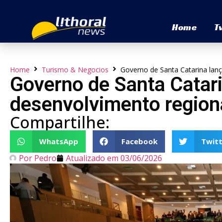
Home
T
Home
Turismo & Negocios
Governo de Santa Catarina lan
Governo de Santa Catari
desenvolvimento region
Compartilhe:
WhatsApp
Facebook
Twitt
Por
Pedro
Atualizado em
03/06/2026