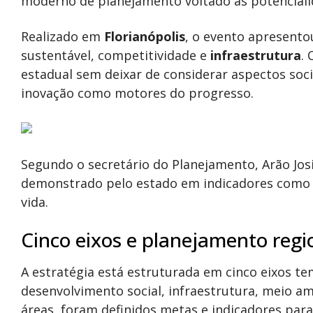
moderno de planejamento voltado às potencialid
Realizado em
Florianópolis
, o evento apresent
sustentável, competitividade e
infraestrutura
.
estadual sem deixar de considerar aspectos socia
inovação como motores do progresso.
Segundo o secretário do Planejamento, Arão Josi
demonstrado pelo estado em indicadores como 
vida.
Cinco eixos e planejamento regi
A estratégia está estruturada em cinco eixos te
desenvolvimento social, infraestrutura, meio a
áreas, foram definidos metas e indicadores par