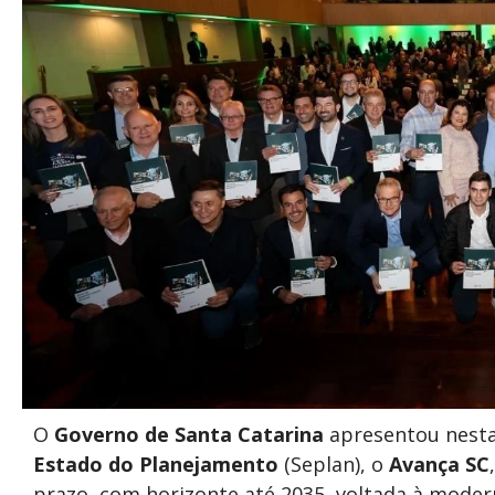
O
Governo de Santa Catarina
apresentou nesta 
Estado do Planejamento
(Seplan), o
Avança SC
prazo, com horizonte até 2035, voltada à mode