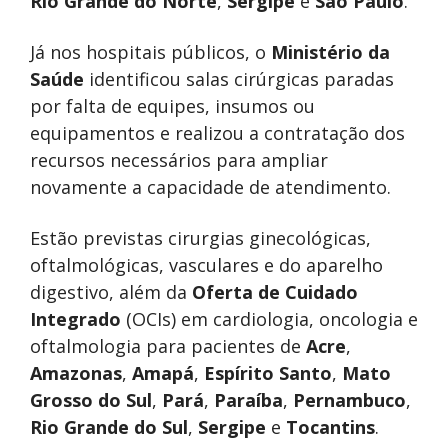
Rio Grande do Norte
,
Sergipe
e
São Paulo
.
Já nos hospitais públicos, o
Ministério da
Saúde
identificou salas cirúrgicas paradas
por falta de equipes, insumos ou
equipamentos e realizou a contratação dos
recursos necessários para ampliar
novamente a capacidade de atendimento.
Estão previstas cirurgias ginecológicas,
oftalmológicas, vasculares e do aparelho
digestivo, além da
Oferta de Cuidado
Integrado
(OCIs) em cardiologia, oncologia e
oftalmologia para pacientes de
Acre
,
Amazonas
,
Amapá
,
Espírito Santo
,
Mato
Grosso do Sul
,
Pará
,
Paraíba
,
Pernambuco
,
Rio Grande do Sul
,
Sergipe
e
Tocantins
.