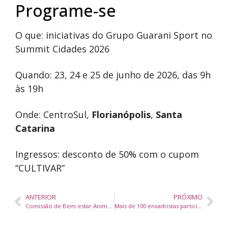
Programe-se
O que: iniciativas do Grupo Guarani Sport no
Summit Cidades 2026
Quando: 23, 24 e 25 de junho de 2026, das 9h
às 19h
Onde: CentroSul,
Florianópolis
,
Santa
Catarina
Ingressos: desconto de 50% com o cupom
“CULTIVAR”
ANTERIOR
PRÓXIMO
Comissão de Bem-estar Animal debate proibição de fogos com estampido em Balneário Camboriú
Mais de 100 enxadristas participam da terceira etapa do Circuito dos Reis em Blumenau