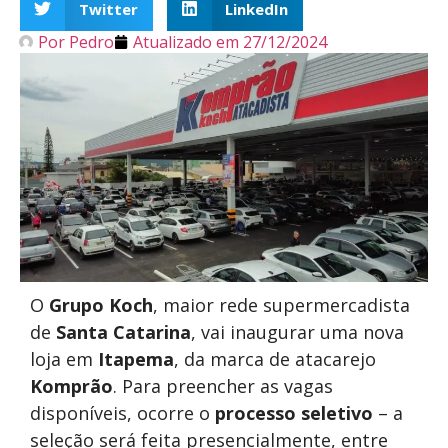
Twitter
LinkedIn
Por
Pedro
Atualizado em
27/12/2024
O
Grupo Koch
, maior rede supermercadista
de
Santa Catarina
, vai inaugurar uma nova
loja em
Itapema
, da marca de atacarejo
Komprão
. Para preencher as vagas
disponíveis, ocorre o
processo seletivo
– a
seleção será feita presencialmente, entre