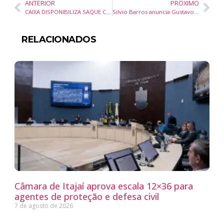
ANTERIOR
PRÓXIMO
CAIXA DISPONIBILIZA SAQUE CALAMIDADE PARA MORADORES DE SOMBRIO (SC)
Silvio Barros anuncia Gustavo Silva para a direção do Aeroporto Regional de Maringá
RELACIONADOS
Câmara de Itajaí aprova escala 12×36 para
agentes de proteção e defesa civil
7 de agosto de 2026