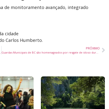
ema de monitoramento avançado, integrado
da cidade
do Carlos Humberto.
PRÓXIMO
m Balneário Camboriú após 6 anos sem licenciamento
Guardas Municipais de BC são homenageados por resgate de idoso durante alagamento