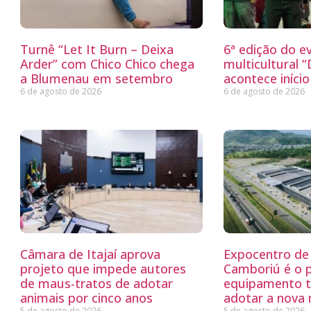
Turnê “Let It Burn – Deixa
6ª edição do e
Arder” com Chico Chico chega
multicultural 
a Blumenau em setembro
acontece iníci
6 de agosto de 2026
6 de agosto de 2026
Câmara de Itajaí aprova
Expocentro de 
projeto que impede autores
Camboriú é o 
de maus-tratos de adotar
equipamento tu
animais por cinco anos
adotar a nova
5 de agosto de 2026
5 de agosto de 2026