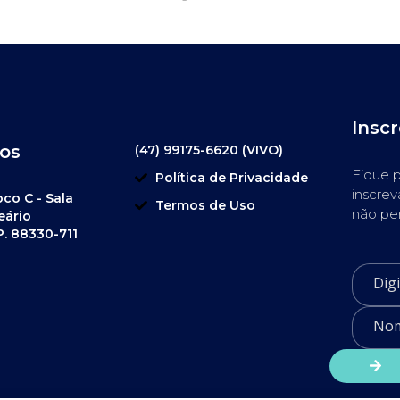
Insc
os
(47) 99175-6620 (VIVO)
Fique p
Política de Privacidade
inscrev
oco C - Sala
Termos de Uso
não pe
eário
P. 88330-711