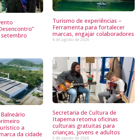
Turismo de experiências –
vento
Ferramenta para fortalecer
“Desencontro”
marcas, engajar colaboradores
o setembro
6 de agosto de 2026
Secretaria de Cultura de
Balneário
Itapema retoma oficinas
primeiro
culturais gratuitas para
rístico a
crianças, jovens e adultos
 marca da cidade
5 de agosto de 2026