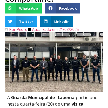
WhatsApp
Facebook
Twitter
LinkedIn
Por
Pedro
Atualizado em
21/08/2025
A
Guarda Municipal de Itapema
participou
nesta quarta-feira (20) de uma
visita