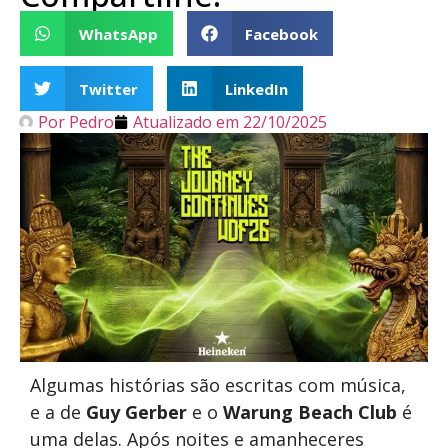
WhatsApp
Facebook
Twitter
LinkedIn
Por
Pedro
Atualizado em
22/10/2025
Algumas histórias são escritas com música,
e a de
Guy Gerber
e o
Warung Beach Club
é
uma delas. Após noites e amanheceres