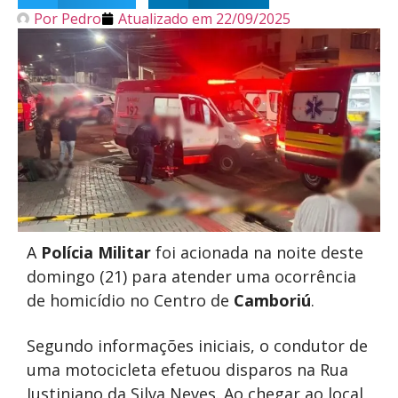
Por
Pedro
Atualizado em
22/09/2025
A
Polícia Militar
foi acionada na noite deste
domingo (21) para atender uma ocorrência
de homicídio no Centro de
Camboriú
.
Segundo informações iniciais, o condutor de
uma motocicleta efetuou disparos na Rua
Justiniano da Silva Neves. Ao chegar ao local,