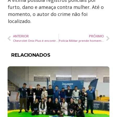
A vítima possuía registros policiais por
furto, dano e ameaça contra mulher. Até o
momento, o autor do crime não foi
localizado.
ANTERIOR
PRÓXIMO
Chevrolet Onix Plus é encontrado capotado em rio na Estrada Geral dos Macacos, Camboriú
Polícia Militar prende homem por tráfico de drogas em Balneário Camboriú
RELACIONADOS