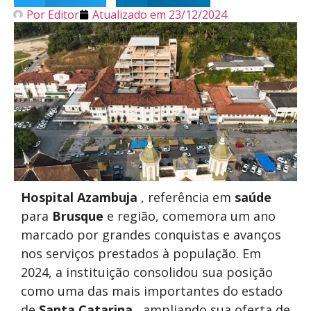
Por
Editor
Atualizado em
23/12/2024
Hospital Azambuja
, referência em
saúde
para
Brusque
e região, comemora um ano
marcado por grandes conquistas e avanços
nos serviços prestados à população. Em
2024, a instituição consolidou sua posição
como uma das mais importantes do estado
de
Santa Catarina
, ampliando sua oferta de