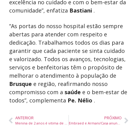
excelência no cuidado e com o bem-estar da
comunidade”, enfatiza
Bastiani
.
“As portas do nosso hospital estão sempre
abertas para atender com respeito e
dedicação. Trabalhamos todos os dias para
garantir que cada paciente se sinta cuidado
e valorizado. Todos os avanços, tecnologias,
serviços e benfeitorias têm o propósito de
melhorar o atendimento à população de
Brusque
e região, reafirmando nosso
compromisso com a
saúde
e o bem-estar de
todos”, complementa
Pe. Nélio
.
ANTERIOR
PRÓXIMO
Menina de 2 anos é vitima de possivel estupro
Embraed e Armani/Casa anunciam collab em um novo empreendimento frente ao mar em Balneário Camboriú