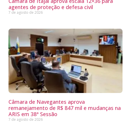
Câmara de Itajaí aprova escala 12×36 para
agentes de proteção e defesa civil
7 de agosto de 2026
Câmara de Navegantes aprova
remanejamento de R$ 847 mil e mudanças na
ARIS em 38ª Sessão
7 de agosto de 2026