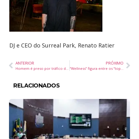
DJ e CEO do Surreal Park, Renato Ratier
ANTERIOR
PRÓXIMO
Homem é preso por tráfico de drogas na Brava
“Wellness” figura entre os “top 5” influenciadores no consumo de imóveis de luxo
RELACIONADOS