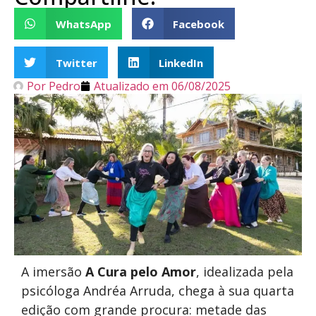
WhatsApp
Facebook
Twitter
LinkedIn
Por
Pedro
Atualizado em
06/08/2025
A imersão
A Cura pelo Amor
, idealizada pela
psicóloga Andréa Arruda, chega à sua quarta
edição com grande procura: metade das