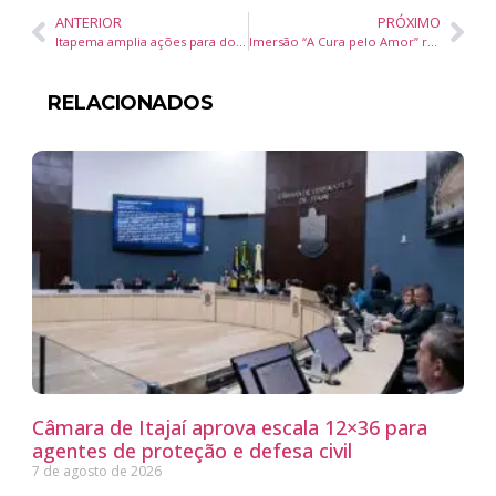
ANTERIOR
PRÓXIMO
Itapema amplia ações para doação de sangue com transporte gratuito e coleta local em setembro
Imersão “A Cura pelo Amor” retorna a Camboriú com vagas esgotando rapidamente
RELACIONADOS
Câmara de Itajaí aprova escala 12×36 para
agentes de proteção e defesa civil
7 de agosto de 2026