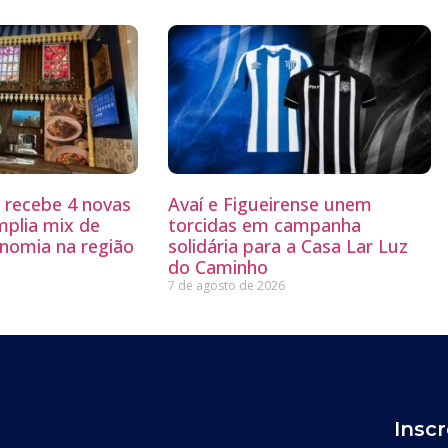
g recebe 4 novas
Avaí e Figueirense unem
mplia mix de
torcidas em campanha
nomia na região
solidária para a Casa Lar Luz
do Caminho
7 de agosto de 2026
Insc