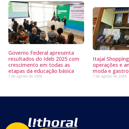
Governo Federal apresenta
resultados do Ideb 2025 com
Itajaí Shoppin
crescimento em todas as
operações e a
etapas da educação básica
moda e gastro
7 de agosto de 2026
7 de agosto de 2026