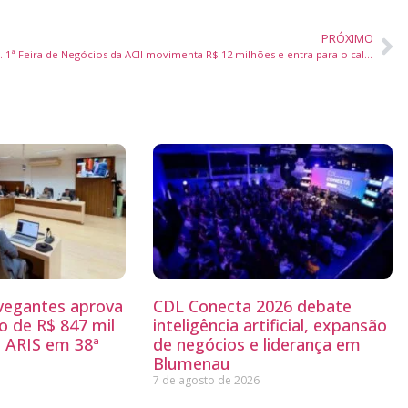
PRÓXIMO
ociclistas ‘Riders Meeting’ em Tijucas
1ª Feira de Negócios da ACII movimenta R$ 12 milhões e entra para o calendário oficial de Itajaí
egantes aprova
CDL Conecta 2026 debate
 de R$ 847 mil
inteligência artificial, expansão
 ARIS em 38ª
de negócios e liderança em
Blumenau
7 de agosto de 2026