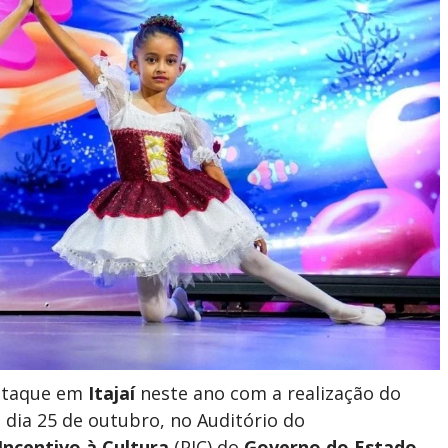
staque em
Itajaí
neste ano com a realização do
 dia 25 de outubro, no Auditório do
ncentivo à Cultura
(PIC) do
Governo do Estado