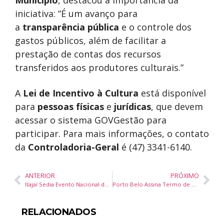
Município
, destacou a importância da
iniciativa: “É um avanço para
a
transparência pública
e o controle dos
gastos públicos, além de facilitar a
prestação de contas dos recursos
transferidos aos produtores culturais.”
A
Lei de Incentivo à Cultura
está disponível
para
pessoas físicas
e
jurídicas
, que devem
acessar o sistema GOVGestão para
participar. Para mais informações, o contato
da
Controladoria-Geral
é (47) 3341-6140.
ANTERIOR
PRÓXIMO
Itajaí Sedia Evento Nacional de Natação em Águas Abertas com Atletas de Todo o Brasil
Porto Belo Assina Termo de Adesão para Atletas Contemplados no Bolsa Atleta 2025
RELACIONADOS