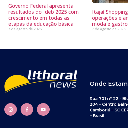
Governo Federal apresenta
resultados do Ideb 2025 com
Itajaí Shoppin
crescimento em todas as
operações e a
etapas da educação básica
moda e gastro
7 de agosto de 2026
7 de agosto de 2026
Onde Estam
Rua 701 nº 22 - Bl
204 - Centro Baln
Camboriú – SC CE
– Brasil