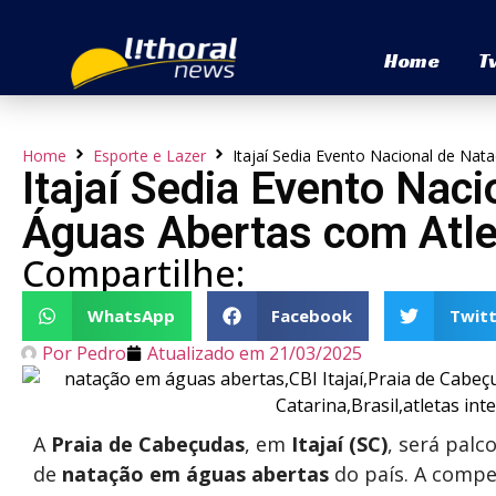
Home
T
Home
Esporte e Lazer
Itajaí Sedia Evento Nacional de Nat
Itajaí Sedia Evento Nac
Águas Abertas com Atlet
Compartilhe:
WhatsApp
Facebook
Twitt
Por
Pedro
Atualizado em
21/03/2025
A
Praia de Cabeçudas
, em
Itajaí (SC)
, será palc
de
natação em águas abertas
do país. A compet