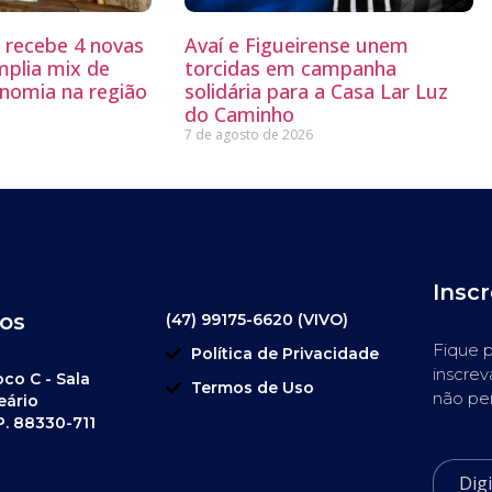
g recebe 4 novas
Avaí e Figueirense unem
mplia mix de
torcidas em campanha
nomia na região
solidária para a Casa Lar Luz
do Caminho
7 de agosto de 2026
Insc
os
(47) 99175-6620 (VIVO)
Fique p
Política de Privacidade
inscrev
oco C - Sala
Termos de Uso
não pe
eário
P. 88330-711