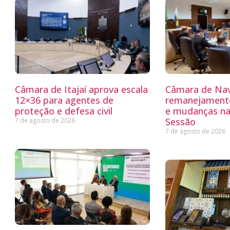
Câmara de Itajaí aprova escala
Câmara de Nav
12×36 para agentes de
remanejamento
proteção e defesa civil
e mudanças na
Sessão
7 de agosto de 2026
7 de agosto de 2026