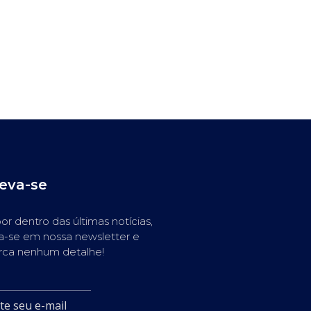
reva-se
or dentro das últimas notícias,
a-se em nossa newsletter e
rca nenhum detalhe!