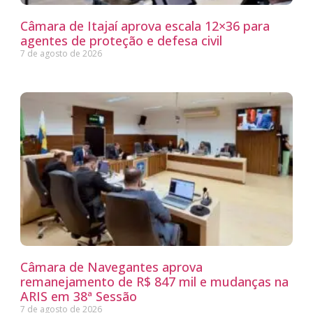
Câmara de Itajaí aprova escala 12×36 para
agentes de proteção e defesa civil
7 de agosto de 2026
Câmara de Navegantes aprova
remanejamento de R$ 847 mil e mudanças na
ARIS em 38ª Sessão
7 de agosto de 2026